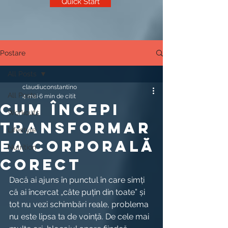
Quick Start
Postare
All Posts
claudiuconstantino
All Posts
4 mai
6 min de citit
Cum începi
Workouts
transformar
Lifestyle
ea corporală
Nutrition
corect
Dacă ai ajuns în punctul în care simți 
că ai încercat „câte puțin din toate” și 
tot nu vezi schimbări reale, problema 
nu este lipsa ta de voință. De cele mai 