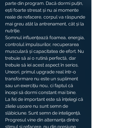
parte din program. Dacă dormi puțin, 
ești foarte stresat și nu ai momente 
reale de refacere, corpul va răspunde 
mai greu atât la antrenament, cât și la 
nutriție.
Somnul influențează foamea, energia, 
controlul impulsurilor, recuperarea 
musculară și capacitatea de efort. Nu 
trebuie să ai o rutină perfectă, dar 
trebuie să iei acest aspect în serios. 
Uneori, primul upgrade real într-o 
transformare nu este un supliment 
sau un exercițiu nou, ci faptul că 
începi să dormi constant mai bine.
La fel de important este să înțelegi că 
zilele ușoare nu sunt semn de 
slăbiciune. Sunt semn de inteligență. 
Progresul vine din alternanța dintre 
stimul și refacere, nu din presiune 