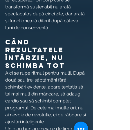
transformă sustenabil nu arată 
spectaculos după cinci zile, dar arată 
și funcționează diferit după câteva 
luni de consecvență.
Când 
rezultatele 
întârzie, nu 
schimba tot
Aici se rupe ritmul pentru mulți. După 
două sau trei săptămâni fără 
schimbări evidente, apare tentația să 
tai mai mult din mâncare, să adaugi 
cardio sau să schimbi complet 
programul. De cele mai multe ori, nu 
ai nevoie de revoluție, ci de răbdare și 
ajustări inteligente.
Un plan bun are nevoie de timp ca să 