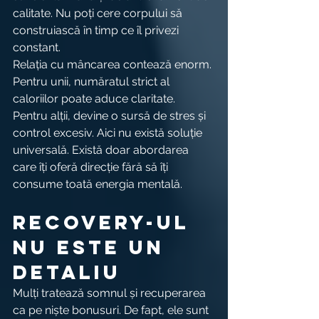
calitate. Nu poți cere corpului să 
construiască în timp ce îl privezi 
constant.
Relația cu mâncarea contează enorm. 
Pentru unii, număratul strict al 
caloriilor poate aduce claritate. 
Pentru alții, devine o sursă de stres și 
control excesiv. Aici nu există soluție 
universală. Există doar abordarea 
care îți oferă direcție fără să îți 
consume toată energia mentală.
Recovery-ul 
nu este un 
detaliu
Mulți tratează somnul și recuperarea 
ca pe niște bonusuri. De fapt, ele sunt 