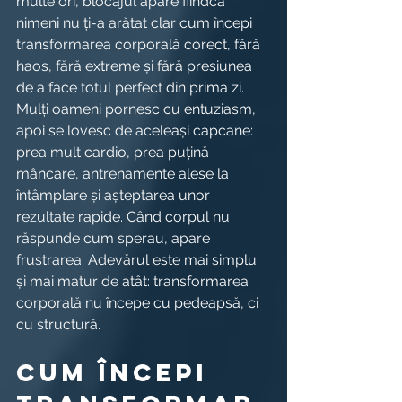
multe ori, blocajul apare fiindcă 
nimeni nu ți-a arătat clar cum începi 
transformarea corporală corect, fără 
haos, fără extreme și fără presiunea 
de a face totul perfect din prima zi.
Mulți oameni pornesc cu entuziasm, 
apoi se lovesc de aceleași capcane: 
prea mult cardio, prea puțină 
mâncare, antrenamente alese la 
întâmplare și așteptarea unor 
rezultate rapide. Când corpul nu 
răspunde cum sperau, apare 
frustrarea. Adevărul este mai simplu 
și mai matur de atât: transformarea 
corporală nu începe cu pedeapsă, ci 
cu structură.
Cum începi 