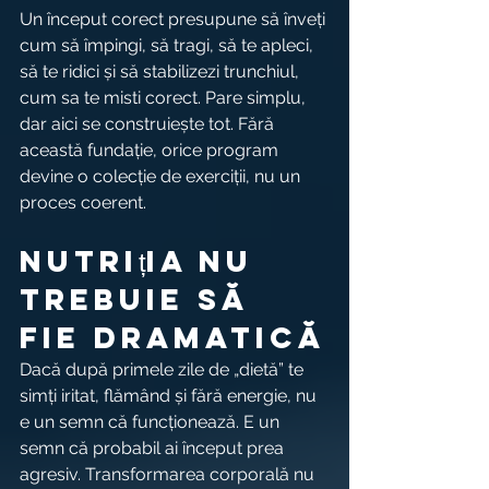
Un început corect presupune să înveți 
cum să împingi, să tragi, să te apleci, 
să te ridici și să stabilizezi trunchiul, 
cum sa te misti corect. Pare simplu, 
dar aici se construiește tot. Fără 
această fundație, orice program 
devine o colecție de exerciții, nu un 
proces coerent.
Nutriția nu 
trebuie să 
fie dramatică
Dacă după primele zile de „dietă” te 
simți iritat, flămând și fără energie, nu 
e un semn că funcționează. E un 
semn că probabil ai început prea 
agresiv. Transformarea corporală nu 