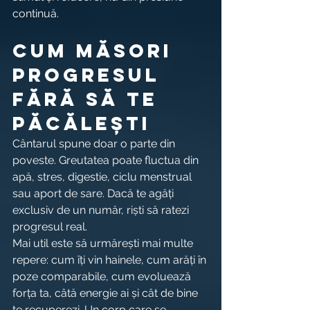
continuă.
Cum măsori 
progresul 
fără să te 
păcălești
Cântarul spune doar o parte din 
poveste. Greutatea poate fluctua din 
apă, stres, digestie, ciclu menstrual 
sau aport de sare. Dacă te agăți 
exclusiv de un număr, riști să ratezi 
progresul real.
Mai util este să urmărești mai multe 
repere: cum îți vin hainele, cum arăți în 
poze comparabile, cum evoluează 
forța ta, câtă energie ai și cât de bine 
te recuperezi. Un corp care se 