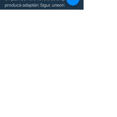
producă adaptări. Sigur, uneori 
trebuie calibrat. Dar calibrat nu 
înseamnă aruncat la gunoi. În 
coachingul de calitate
, progresul se 
citește în context, nu în reacții 
impulsive.
Sprijinul 
potrivit face 
diferența
Poți începe singur, dar nu trebuie să 
navighezi singur prin toată confuzia 
din fitness. Un ghid bun scurtează 
mult drumul dintre „nu știu ce să fac” 
și „știu exact ce am de făcut azi”. Asta 
nu înseamnă dependență. Înseamnă 
structură, feedback și responsabilitate.