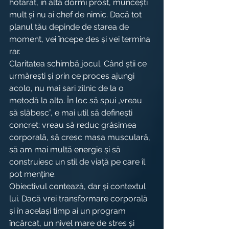
hotărât, în alta dormi prost, muncești 
mult și nu ai chef de nimic. Dacă tot 
planul tău depinde de starea de 
moment, vei începe des și vei termina 
rar.
Claritatea schimbă jocul. Când știi ce 
urmărești și prin ce proces ajungi 
acolo, nu mai sari zilnic de la o 
metodă la alta. În loc să spui „vreau 
să slăbesc”, e mai util să definești 
concret: vreau să reduc grăsimea 
corporală, să cresc masa musculară, 
să am mai multă energie și să 
construiesc un stil de viață pe care îl 
pot menține.
Obiectivul contează, dar și contextul 
lui. Dacă vrei transformare corporală 
și în același timp ai un program 
încărcat, un nivel mare de stres și 