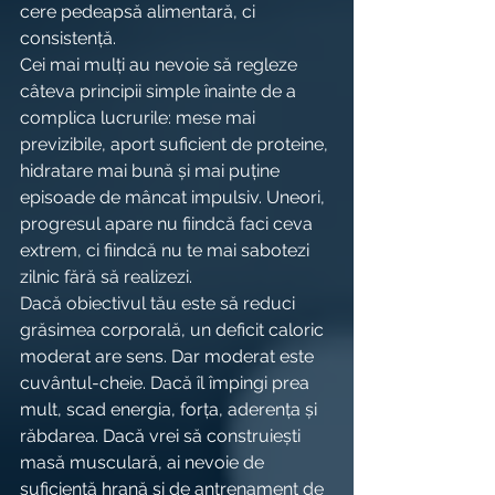
cere pedeapsă alimentară, ci 
consistență.
Cei mai mulți au nevoie să regleze 
câteva principii simple înainte de a 
complica lucrurile: mese mai 
previzibile, aport suficient de proteine, 
hidratare mai bună și mai puține 
episoade de mâncat impulsiv. Uneori, 
progresul apare nu fiindcă faci ceva 
extrem, ci fiindcă nu te mai sabotezi 
zilnic fără să realizezi.
Dacă obiectivul tău este să reduci 
grăsimea corporală, un deficit caloric 
moderat are sens. Dar moderat este 
cuvântul-cheie. Dacă îl împingi prea 
mult, scad energia, forța, aderența și 
răbdarea. Dacă vrei să construiești 
masă musculară, ai nevoie de 
suficientă hrană și de antrenament de 