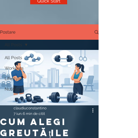
Quick Start
Postare
All Posts
All Posts
Workouts
Lifestyle
Nutrition
claudiuconstantino
7 iun.
6 min de citit
Cum alegi
greutățile