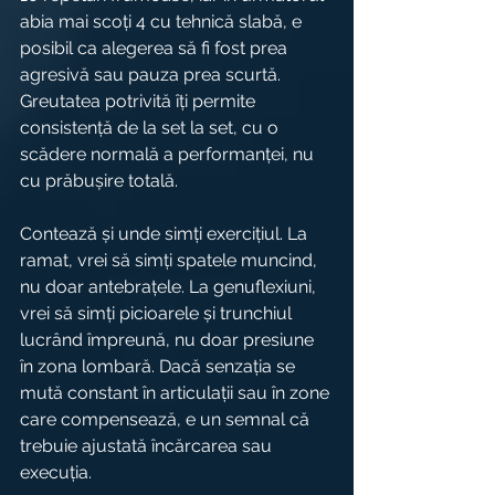
abia mai scoți 4 cu tehnică slabă, e 
posibil ca alegerea să fi fost prea 
agresivă sau pauza prea scurtă. 
Greutatea potrivită îți permite 
consistență de la set la set, cu o 
scădere normală a performanței, nu 
cu prăbușire totală.
Contează și unde simți exercițiul. La 
ramat, vrei să simți spatele muncind, 
nu doar antebrațele. La genuflexiuni, 
vrei să simți picioarele și trunchiul 
lucrând împreună, nu doar presiune 
în zona lombară. Dacă senzația se 
mută constant în articulații sau în zone 
care compensează, e un semnal că 
trebuie ajustată încărcarea sau 
execuția.