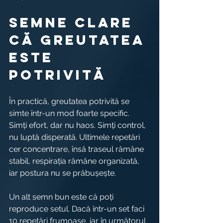
Semne clare 
că greutatea 
este 
potrivită
În practică, greutatea potrivită se 
simte într-un mod foarte specific. 
Simți efort, dar nu haos. Simți control, 
nu luptă disperată. Ultimele repetări 
cer concentrare, însă traseul rămâne 
stabil, respirația rămâne organizată, 
iar postura nu se prăbușește.
Un alt semn bun este că poți 
reproduce setul. Dacă într-un set faci 
10 repetări frumoase, iar în următorul 