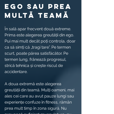
ego sau prea 
multă teamă
În sală apar frecvent două extreme. 
Prima este alegerea greutății din ego. 
Pui mai mult decât poți controla, doar 
ca să simți că „tragi tare”. Pe termen 
scurt, poate părea satisfăcător. Pe 
termen lung, frânează progresul, 
strică tehnica și crește riscul de 
accidentare.
A doua extremă este alegerea 
greutății din teamă. Mulți oameni, mai 
ales cei care au avut pauze lungi sau 
experiențe confuze în fitness, rămân 
prea mult timp în zona sigură. Nu 