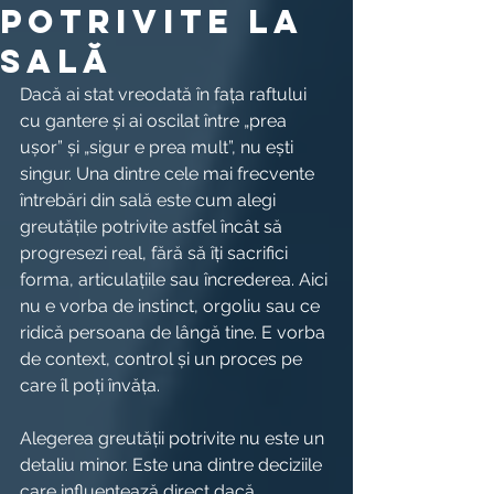
potrivite la
sală
Dacă ai stat vreodată în fața raftului 
cu gantere și ai oscilat între „prea 
ușor” și „sigur e prea mult”, nu ești 
singur. Una dintre cele mai frecvente 
întrebări din sală este cum alegi 
greutățile potrivite astfel încât să 
progresezi real, fără să îți sacrifici 
forma, articulațiile sau încrederea. Aici 
nu e vorba de instinct, orgoliu sau ce 
ridică persoana de lângă tine. E vorba 
de context, control și un proces pe 
care îl poți învăța.
Alegerea greutății potrivite nu este un 
detaliu minor. Este una dintre deciziile 
care influențează direct dacă 