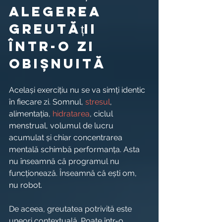
alegerea 
greutății 
într-o zi 
obișnuită
Același exercițiu nu se va simți identic 
în fiecare zi. Somnul, 
stresul
, 
alimentația, 
hidratarea
, ciclul 
menstrual, volumul de lucru 
acumulat și chiar concentrarea 
mentală schimbă performanța. Asta 
nu înseamnă că programul nu 
funcționează. Înseamnă că ești om, 
nu robot.
De aceea, greutatea potrivită este 
uneori contextuală. Poate într-o 