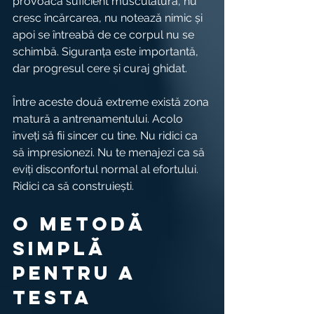
provoacă suficient musculatura, nu 
cresc încărcarea, nu notează nimic și 
apoi se întreabă de ce corpul nu se 
schimbă. Siguranța este importantă, 
dar progresul cere și curaj ghidat.
Între aceste două extreme există zona 
matură a antrenamentului. Acolo 
înveți să fii sincer cu tine. Nu ridici ca 
să impresionezi. Nu te menajezi ca să 
eviți disconfortul normal al efortului. 
Ridici ca să construiești.
O metodă 
simplă 
pentru a 
testa 