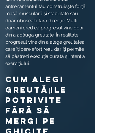
antrenamentul tău construiește forță, 
masă musculară și stabilitate sau 
doar oboseală fără direcție. Mulți 
oameni cred că progresul vine doar 
din a adăuga greutate. În realitate, 
progresul vine din a alege greutatea 
care îți cere efort real, dar îți permite 
să păstrezi execuția curată și intenția 
exercițiului.
Cum alegi 
greutățile 
potrivite 
fără să 
mergi pe 
ghicite