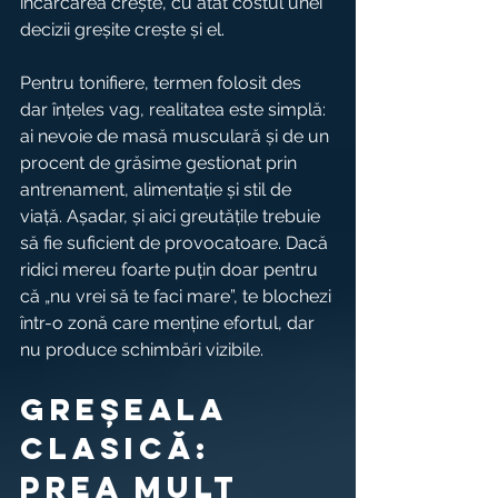
încărcarea crește, cu atât costul unei 
decizii greșite crește și el.
Pentru tonifiere, termen folosit des 
dar înțeles vag, realitatea este simplă: 
ai nevoie de masă musculară și de un 
procent de grăsime gestionat prin 
antrenament, alimentație și stil de 
viață. Așadar, și aici greutățile trebuie 
să fie suficient de provocatoare. Dacă 
ridici mereu foarte puțin doar pentru 
că „nu vrei să te faci mare”, te blochezi 
într-o zonă care menține efortul, dar 
nu produce schimbări vizibile.
Greșeala 
clasică: 
prea mult 