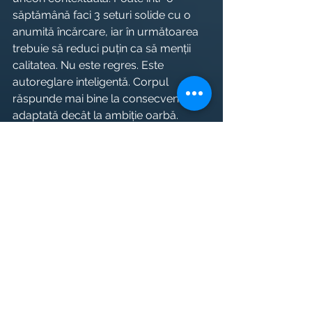
săptămână faci 3 seturi solide cu o 
anumită încărcare, iar în următoarea 
trebuie să reduci puțin ca să menții 
calitatea. Nu este regres. Este 
autoreglare inteligentă. Corpul 
răspunde mai bine la consecvență 
adaptată decât la ambiție oarbă.
Tocmai aici coachingul face o 
diferență reală. La Body Harmony 
Workouts, accentul nu cade doar pe 
ce greutate ai ridicat azi, ci pe felul în 
care această alegere se leagă de 
obiectivul tău, de istoricul tău și de 
ritmul tău de progres. Asta 
construiește rezultate care țin.
Cum știi că e 