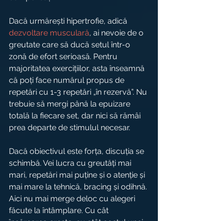
Dacă urmărești hipertrofie, adică 
dezvoltare musculară
, ai nevoie de o 
greutate care să ducă setul într-o 
zonă de efort serioasă. Pentru 
majoritatea exercițiilor, asta înseamnă 
că poți face numărul propus de 
repetări cu 1-3 repetări „în rezervă”. Nu 
trebuie să mergi până la epuizare 
totală la fiecare set, dar nici să rămâi 
prea departe de stimulul necesar.
Dacă obiectivul este forța, discuția se 
schimbă. Vei lucra cu greutăți mai 
mari, repetări mai puține și o atenție și 
mai mare la tehnică, bracing și odihnă. 
Aici nu mai merge deloc cu alegeri 
făcute la întâmplare. Cu cât 