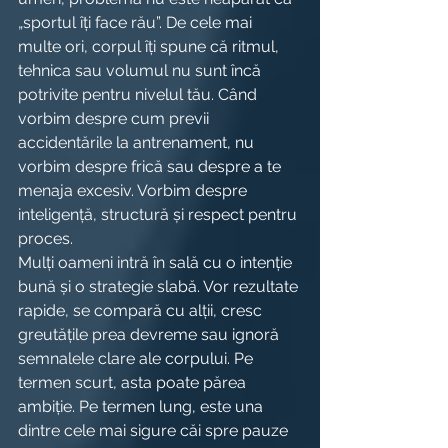
„sportul îți face rău”. De cele mai 
multe ori, corpul îți spune că ritmul, 
tehnica sau volumul nu sunt încă 
potrivite pentru nivelul tău. Când 
vorbim despre cum previi 
accidentările la antrenament, nu 
vorbim despre frică sau despre a te 
menaja excesiv. Vorbim despre 
inteligență, structură și respect pentru 
proces.
Mulți oameni intră în sală cu o intenție 
bună și o strategie slabă. Vor rezultate 
rapide, se compară cu alții, cresc 
greutățile prea devreme sau ignoră 
semnalele clare ale corpului. Pe 
termen scurt, asta poate părea 
ambiție. Pe termen lung, este una 
dintre cele mai sigure căi spre pauze 