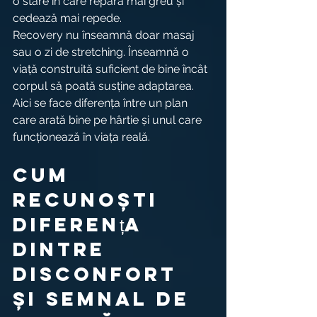
o stare în care repară mai greu și 
cedează mai repede.
Recovery nu înseamnă doar masaj 
sau o zi de stretching. Înseamnă o 
viață construită suficient de bine încât 
corpul să poată susține adaptarea. 
Aici se face diferența între un plan 
care arată bine pe hârtie și unul care 
funcționează în viața reală.
Cum 
recunoști 
diferența 
dintre 
disconfort 
și semnal de 