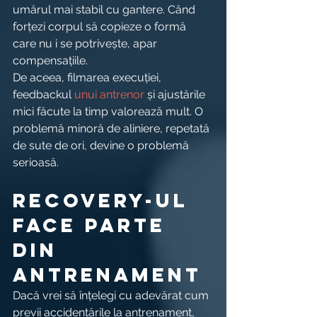
umărul mai stabil cu gantere. Când 
forțezi corpul să copieze o formă 
care nu i se potrivește, apar 
compensațiile.
De aceea, filmarea execuției, 
feedbackul 
unui antrenor
 și ajustările 
mici făcute la timp valorează mult. O 
problemă minoră de aliniere, repetată 
de sute de ori, devine o problemă 
serioasă.
Recovery-ul 
face parte 
din 
antrenament
Dacă vrei să înțelegi cu adevărat cum 
previi accidentările la antrenament, 