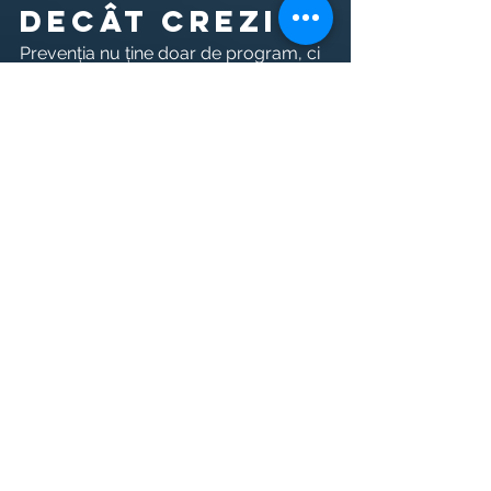
decât crezi
Prevenția nu ține doar de program, ci 
și de context. Dacă te antrenezi într-un 
mediu în care toți împing spre ego 
lifting, comparație și intensitate 
constantă, vei fi tentat să sari etape. 
Dacă, în schimb, ai lângă tine oameni 
care respectă procesul, cer claritate 
și pun preț pe execuție, deciziile tale 
devin mai bune.
Asta este una dintre valorile reale 
ale 
coachingului
. Nu doar că 
primești un 
plan
, ci primești și discernământ. 
Înveți când să insiști, când să adaptezi 
și cum să construiești un progres 
care nu te costă sănătatea. La Body 
Harmony Workouts, exact această 
logică stă în spatele antrenamentului 