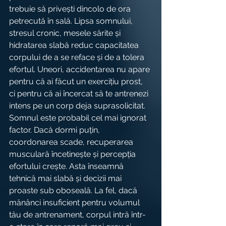
trebuie să privești dincolo de ora 
petrecută în sală. Lipsa somnului, 
stresul cronic, mesele sărite și 
hidratarea slabă reduc capacitatea 
corpului de a se reface și de a tolera 
efortul. Uneori, accidentarea nu apare 
pentru că ai făcut un exercițiu prost, 
ci pentru că ai încercat să te antrenezi 
intens pe un corp deja suprasolicitat.
Somnul este probabil cel mai ignorat 
factor. Dacă dormi puțin, 
coordonarea scade, recuperarea 
musculară încetinește și percepția 
efortului crește. Asta înseamnă 
tehnică mai slabă și decizii mai 
proaste sub oboseală. La fel, dacă 
mănânci insuficient pentru volumul 
tău de antrenament, corpul intră într-