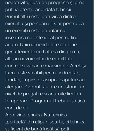
nepotrivite, lipsă de progresie și prea 
puțină atenție acordată tehnicii.
Primul filtru este potrivirea dintre 
exercițiu și persoană. Doar pentru că 
un exercițiu este popular nu 
înseamnă că este ideal pentru tine 
acum. Unii oameni tolerează bine 
genuflexiunile cu haltera din prima, 
alții au nevoie întâi de mobilitate, 
control și variante mai simple. Același 
lucru este valabil pentru îndreptări, 
fandări, împins deasupra capului sau 
alergare. Corpul tău are un istoric, un 
nivel de pregătire și anumite limitări 
temporare. Programul trebuie să țină 
cont de ele.
Apoi vine tehnica. Nu tehnica 
„perfectă” din clipuri scurte, ci tehnica 
suficient de bună încât să poți 