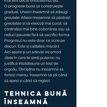
mai lent decât entuziasmul tău.
O progresie bună se construiește 
gradual. Uneori înseamnă să adaugi 
greutate. Alteori înseamnă să păstrezi 
greutatea și să execuți mai curat, să 
controlezi mai bine coborârea sau să 
reduci pauzele fără să sacrifici forma. 
Progresul nu este doar ce scrie pe 
discuri. Este și calitatea mișcării.
Aici apare și un adevăr incomod: 
zilele în care te simți puternic nu 
justifică întotdeauna un test de 
orgoliu. Disciplina nu înseamnă să 
forțezi mereu. Înseamnă să știi când 
să apeși și când să reglezi.
Tehnica bună 
înseamnă 