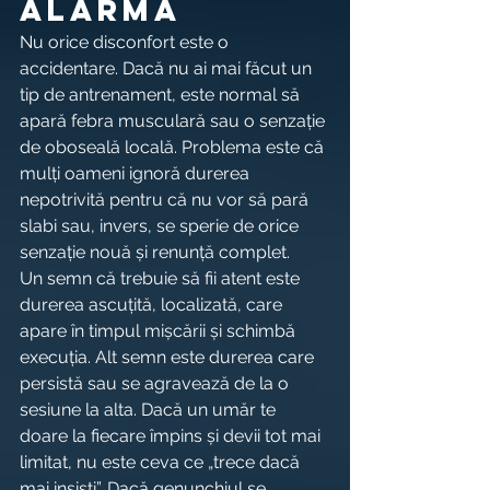
alarmă
Nu orice disconfort este o 
accidentare. Dacă nu ai mai făcut un 
tip de antrenament, este normal să 
apară febra musculară sau o senzație 
de oboseală locală. Problema este că 
mulți oameni ignoră durerea 
nepotrivită pentru că nu vor să pară 
slabi sau, invers, se sperie de orice 
senzație nouă și renunță complet.
Un semn că trebuie să fii atent este 
durerea ascuțită, localizată, care 
apare în timpul mișcării și schimbă 
execuția. Alt semn este durerea care 
persistă sau se agravează de la o 
sesiune la alta. Dacă un umăr te 
doare la fiecare împins și devii tot mai 
limitat, nu este ceva ce „trece dacă 
mai insiști”. Dacă genunchiul se 