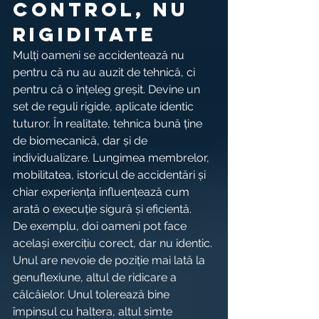
control, nu 
rigiditate
Mulți oameni se accidentează nu 
pentru că nu au auzit de tehnică, ci 
pentru că o înțeleg greșit. Devine un 
set de reguli rigide, aplicate identic 
tuturor. În realitate, tehnica bună ține 
de biomecanică, dar și de 
individualizare. Lungimea membrelor, 
mobilitatea, istoricul de accidentări și 
chiar experiența influențează cum 
arată o execuție sigură și eficientă.
De exemplu, doi oameni pot face 
același exercițiu corect, dar nu identic. 
Unul are nevoie de poziție mai lată la 
genuflexiune, altul de ridicare a 
călcâielor. Unul tolerează bine 
împinsul cu haltera, altul simte 