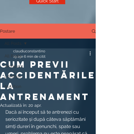
Quick Start
Postare
All Posts
claudiuconstantino
All Posts
19 apr.
6 min de citit
Cum previi
Workouts
accidentările
Lifestyle
la
Nutrition
antrenament
Actualizată în:
20 apr.
Dacă ai început să te antrenezi cu 
seriozitate și după câteva săptămâni 
simți dureri în genunchi, spate sau 
umeri, problema nu este neapărat că 