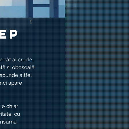
cep
ecât ai crede. 
ță și oboseală 
ăspunde altfel 
unci apare 
 e chiar 
tate, cu 
consumă 