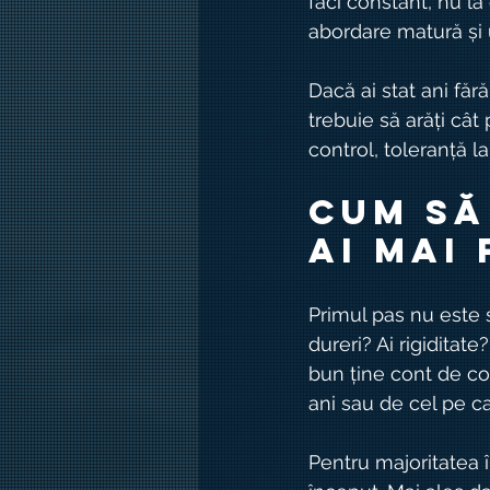
faci constant, nu la
abordare matură și 
Dacă ai stat ani fă
trebuie să arăți cât 
control, toleranță la
Cum să
ai mai
Primul pas nu este s
dureri? Ai rigidita
bun ține cont de cor
ani sau de cel pe car
Pentru majoritatea î