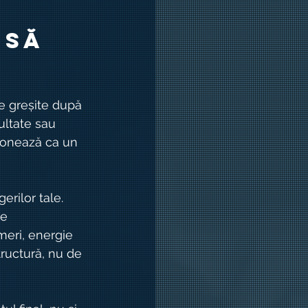
 să 
e greșite după 
ultate sau 
ționează ca un 
rilor tale. 
e 
meri, energie 
ructură, nu de 