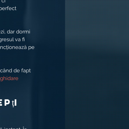
ci 
erfect 
zi, dar dormi 
resul va fi 
uncționează pe 
 când de fapt 
ghidare 
pți 