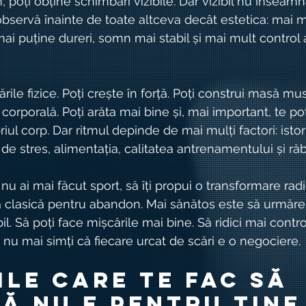
poți obține schimbări vizibile. Dar vizibil nu înseamnă
observă înainte de toate altceva decât estetica: mai m
ai puține dureri, somn mai stabil și mai mult control 
rile fizice. Poți crește în forță. Poți construi masă mus
orporală. Poți arăta mai bine și, mai important, te poț
iul corp. Dar ritmul depinde de mai mulți factori: istori
 de stres, alimentația, calitatea antrenamentului și ră
 nu ai mai făcut sport, să îți propui o transformare radi
ta clasică pentru abandon. Mai sănătos este să urmăre
l. Să poți face mișcările mai bine. Să ridici mai contro
 nu mai simți că fiecare urcat de scări e o negociere.
ile care te fac să 
că nu e pentru tine