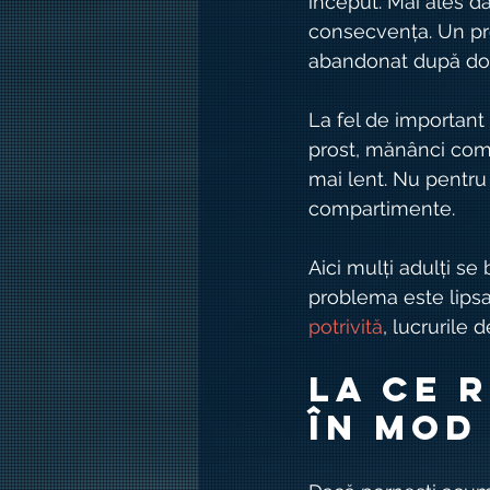
început. Mai ales da
consecvența. Un pr
abandonat după do
La fel de important 
prost, mănânci compl
mai lent. Nu pentru
compartimente.
Aici mulți adulți s
problema este lipsa 
potrivită
, lucrurile
La ce r
în mod