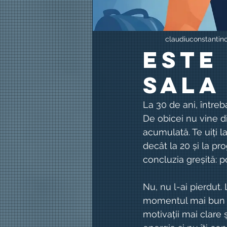
claudiuconstantin
Este
sala
La 30 de ani, întreb
De obicei nu vine d
acumulată. Te uiți l
decât la 20 și la pr
concluzia greșită: p
Nu, nu l-ai pierdut. 
momentul mai bun să
motivații mai clare 