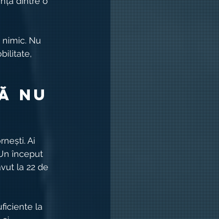
nța dintre o 
 nimic. Nu 
ilitate, 
ă nu 
nești. Ai 
 Un început 
vut la 22 de 
ficiente la 