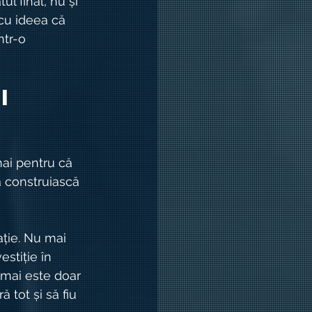
l final, nu și 
 cu ideea că 
ntr-o 
i 
mai pentru că 
ă construiască 
ație. Nu mai 
stiție în 
 mai este doar 
 tot și să fiu 