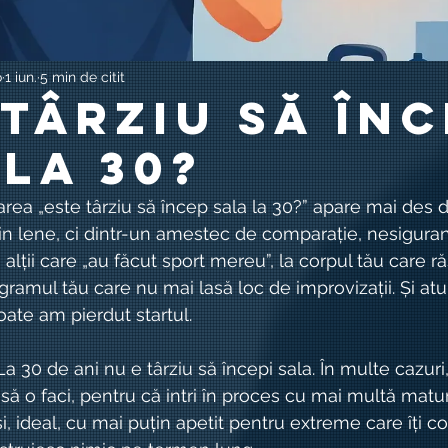
o
1 iun.
5 min de citit
 târziu să în
 la 30?
area „este târziu să încep sala la 30?” apare mai des d
in lene, ci dintr-un amestec de comparație, nesiguran
a alții care „au făcut sport mereu”, la corpul tău care r
ogramul tău care nu mai lasă loc de improvizații. Și at
oate am pierdut startul.
La 30 de ani nu e târziu să începi sala. În multe cazuri,
 o faci, pentru că intri în proces cu mai multă maturi
și, ideal, cu mai puțin apetit pentru extreme care îți 