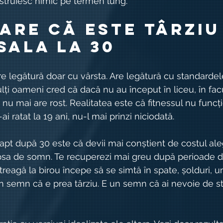
nstruiesc nimic pe termen lung.
pare că este târziu
sala la 30
re legătură doar cu vârsta. Are legătură cu standardel
lți oameni cred că dacă nu au început în liceu, în fac
 nu mai are rost. Realitatea este că fitnessul nu func
ai ratat la 19 ani, nu-l mai prinzi niciodată.
pt după 30 este că devii mai conștient de costul alege
ipsa de somn. Te recuperezi mai greu după perioade d
treagă la birou începe să se simtă în spate, șolduri, u
un semn că e prea târziu. E un semn că ai nevoie de st