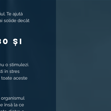
ul. Te ajută 
i solide decât 
0 și 
u o stimulezi. 
i în stres 
 toate aceste 
 organismul 
e însă la ce 