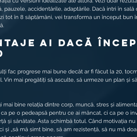
ia cu versiuni idealizate ale altora. Vezi doar rezultatu
 pauzele, accidentările, adaptările. Dacă intri în sală
zi tot în 8 săptămâni, vei transforma un început bun î
ă.
ntaje ai dacă încep
0
lți fac progrese mai bune decât ar fi făcut la 20, toc
. Vin mai pregătiți să asculte, să urmeze un plan și s
i mai bine relația dintre corp, muncă, stres și aliment
ca pe o pedeapsă pentru ce ai mâncat, ci ca pe o inve
rță și sănătate. Asta schimbă totul. Când motivația nu
 ci și „să mă simt bine, să am rezistență, să nu mă doară