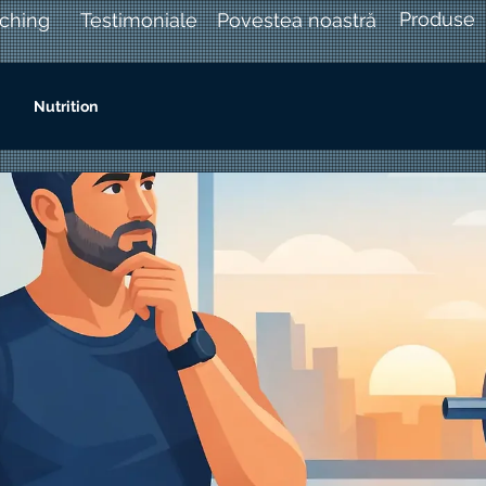
Produse
ching
Testimoniale
Povestea noastră
Nutrition