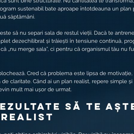
că sunt bine structurate. Nu cantitatea te transformă, 
ogram sustenabil bate aproape întotdeauna un plan p
uă săptămâni.
este să nu separi sala de restul vieții. Dacă te antrene
et dezechilibrat și trăiești în tensiune continuă, prog
 că „nu merge sala”, ci pentru că organismul tău nu f
e blochează. Cred că problema este lipsa de motivație,
de claritate. Când ai un plan realist, repere simple și 
 devin mult mai ușor de urmat.
ezultate să te aște
 realist