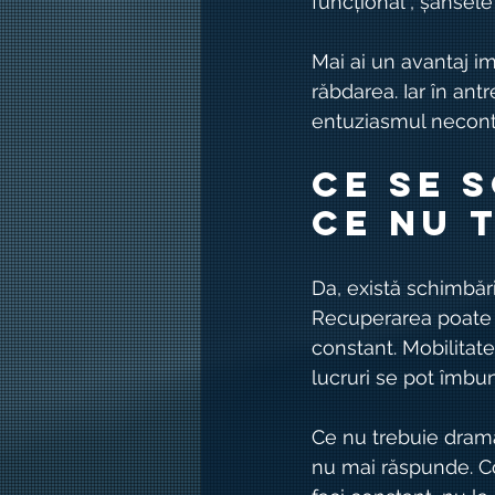
funcțional”, șansel
Mai ai un avantaj imp
răbdarea. Iar în an
entuziasmul necontr
Ce se s
ce nu 
Da, există schimbăr
Recuperarea poate fi
constant. Mobilitat
lucruri se pot îmbu
Ce nu trebuie drama
nu mai răspunde. Cor