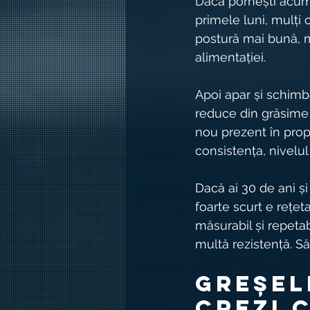
Dacă pornești acum, 
primele luni, mulți 
postură mai bună, m
alimentației.
Apoi apar și schimbă
reduce din grăsime c
nou prezent în propr
consistența, nivelul
Dacă ai 30 de ani și
foarte scurt e rețe
măsurabil și repetabi
multă rezistență. Să
Greșel
crezi 