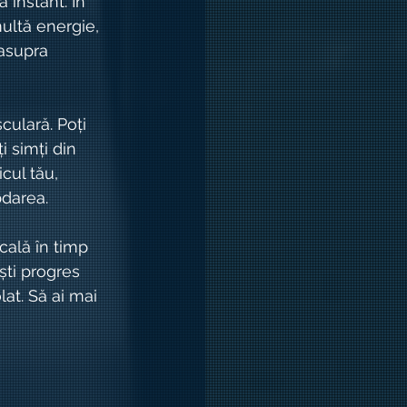
 instant. În 
ultă energie, 
asupra 
culară. Poți 
i simți din 
cul tău, 
bdarea.
cală în timp 
ști progres 
lat. Să ai mai 