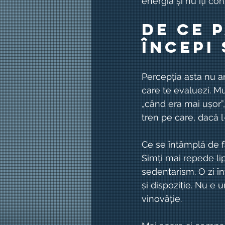
energia și nu îți co
De ce 
începi 
Percepția asta nu a
care te evaluezi. Mu
„când era mai ușor”,
tren pe care, dacă l-
Ce se întâmplă de fa
Simți mai repede l
sedentarism. O zi în
și dispoziție. Nu e 
vinovăție.