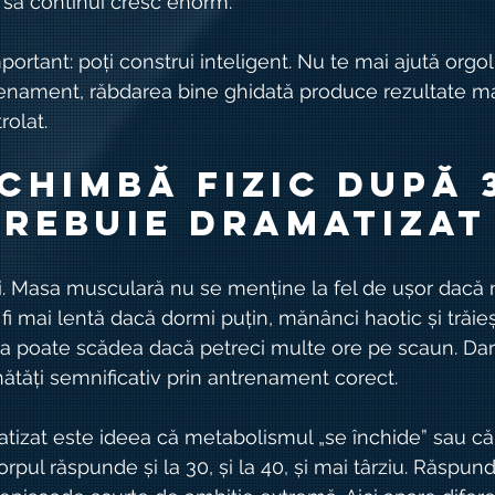
e să continui cresc enorm.
ortant: poți construi inteligent. Nu te mai ajută orgoli
trenament, răbdarea bine ghidată produce rezultate ma
olat.
chimbă fizic după 3
trebuie dramatizat
i. Masa musculară nu se menține la fel de ușor dacă n
 mai lentă dacă dormi puțin, mănânci haotic și trăieșt
ea poate scădea dacă petreci multe ore pe scaun. Dar
nătăți semnificativ prin antrenament corect.
tizat este ideea că metabolismul „se închide” sau că
pul răspunde și la 30, și la 40, și mai târziu. Răspund