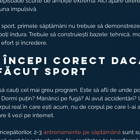
 episoade scurte de ambiție extremă. Aici apare difere
una impulsivă.
ră sport, primele săptămâni nu trebuie să demonstreze
poți îndura. Trebuie să construiești bazele: tehnică, mob
 efort și încredere.
 începi corect dac
 făcut sport
ă cauți cel mai greu program. Este să afli de unde por
te? Dormi puțin? Mănânci pe fugă? Ai avut accidentări?
pul real în care ești acum, nu de corpul pe care l-ai a
e îl vezi pe internet.
ncepătorilor, 2-3 
antrenamente pe săptămână
 sunt su