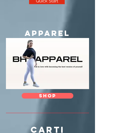
Quick Start
Apparel
SHOP
carti