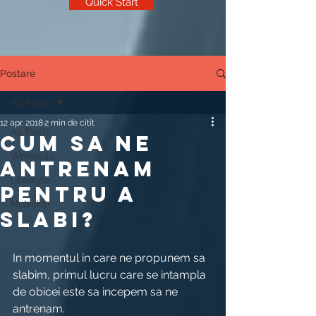
Quick Start
Postare
All Posts
12 apr. 2018
2 min de citit
All Posts
CUM SA NE
Workouts
ANTRENAM
Lifestyle
PENTRU A
Nutrition
SLABI?
In momentul in care ne propunem sa 
slabim, primul lucru care se intampla 
de obicei este sa incepem sa ne 
antrenam.