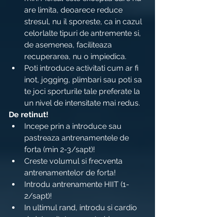
are limita, deoarece reduce 
stresul, nu il sporeste, ca in cazul 
celorlalte tipuri de antremente si, 
de asemenea, faciliteaza 
recuperarea, nu o impiedica.
Poti introduce activitati cum ar fi 
inot, jogging, plimbari sau poti sa 
te joci sporturile tale preferate la 
un nivel de intensitate mai redus.
De retinut!
Incepe prin a introduce sau 
pastreaza antrenamentele de 
forta (min 2-3/sapt)!
Creste volumul si frecventa 
antrenamentelor de forta!
Introdu antrenamente HIIT (1-
2/sapt)!
In ultimul rand, introdu si cardio 