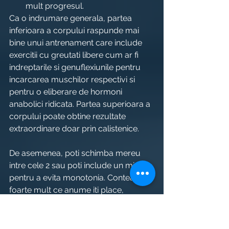
mult progresul.
Ca o indrumare generala, partea 
inferioara a corpului raspunde mai 
bine unui antrenament care include 
exercitii cu greutati libere cum ar fi 
indreptarile si genuflexiunile pentru 
incarcarea muschilor respectivi si 
pentru o eliberare de hormoni 
anabolici ridicata. Partea superioara a 
corpului poate obtine rezultate 
extraordinare doar prin calistenice.
De asemenea, poti schimba mereu 
intre cele 2 sau poti include un mix 
pentru a evita monotonia. Conteaza 
foarte mult ce anume iti place, 
desigur. Astfel, ai mai multe sanse de 
a face asta in mod constant, reusind 
sa obtii cele mai bune rezultate, atat 