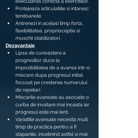
executarea corecta a exercitiilor.
Protejeaza articulatiile si intaresc 
tendoanele.
Antrenezi in acelasi timp forta, 
flexibilitatea, proprioceptia si 
muschii stabilizatori.
Dezavantaje
Lipsa de cunoastere a 
progresiilor duce la 
imposibilitatea de a avansa intr-o 
miscare dupa progresul initial 
focusat pe cresterea numarului 
de repetari.
Miscarile avansate au asociate o 
curba de invatare mai inceata iar 
progresul este mai lent.
Variatiile avansate necesita mult 
timp de practica pentru a fi 
stapanite, incetinind astfel si mai 