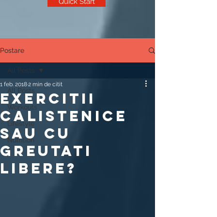
Quick Start
Postare
All Posts
1 feb. 2018
2 min de citit
All Posts
EXERCITII
Workouts
CALISTENICE
Lifestyle
SAU CU
Nutrition
GREUTATI
LIBERE?